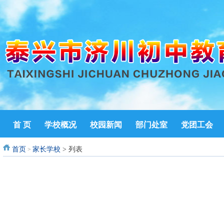
首 页
学校概况
校园新闻
部门处室
党团工会
首页
家长学校
> 列表
>