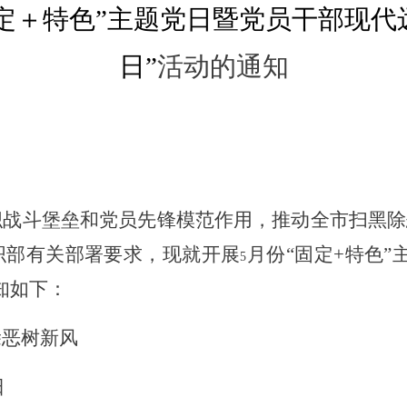
定＋特色”主题党日
暨党员干部现代
日”
活动的通知
战斗堡垒和党员先锋模范作用，推动全市扫黑除
织部有关部署要求，现
就开展
月份“
固定
+
特色”
5
知如下：
除恶树新风
日