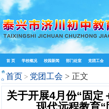
首 页
学校概况
校园新闻
部门处室
党团工会
首页
党团工会
> 正文
>
关于开展4月份“固定
现代远程教育“