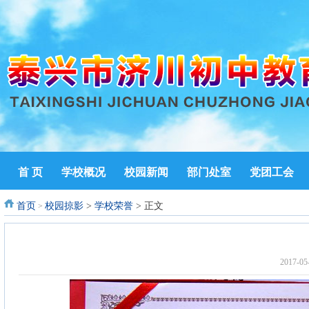
首 页
学校概况
校园新闻
部门处室
党团工会
首页
校园掠影
>
学校荣誉
> 正文
>
2017-0