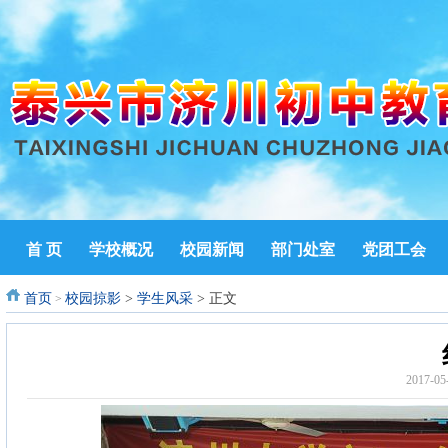
首 页
学校概况
校园新闻
部门处室
党团工会
首页
校园掠影
>
学生风采
> 正文
>
2017-0