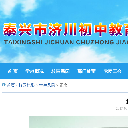
首 页
学校概况
校园新闻
部门处室
党团工会
首页
校园掠影
>
学生风采
> 正文
>
2017-0