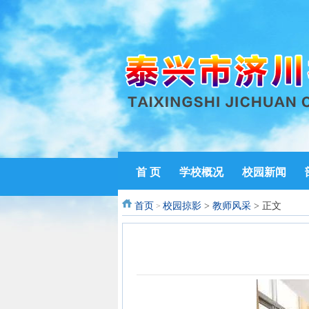
首 页
学校概况
校园新闻
首页
校园掠影
>
教师风采
> 正文
>