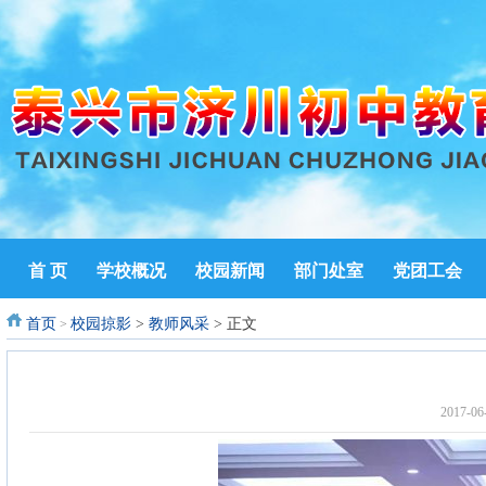
首 页
学校概况
校园新闻
部门处室
党团工会
首页
校园掠影
>
教师风采
> 正文
>
2017-0